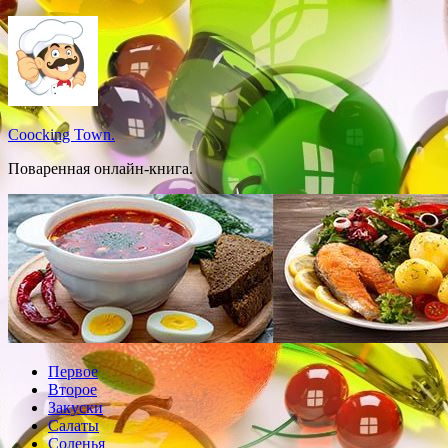
Перейти
к
содержимому
Coocking Town.
Поваренная онлайн-книга.
Первое
Второе
Закуски
Салаты
Соленья