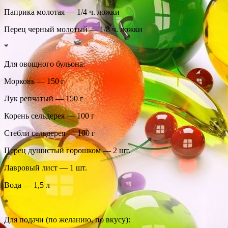
Паприка молотая — 1/4 ч. ложки
Перец черный молотый — 1/8 ч. ложки
*
Для овощного бульона:
Морковь — 150 г
Лук репчатый — 150 г
Корень сельдерея — 100 г
Стебли сельдерея — 100 г
Перец душистый горошком — 2 шт.
Лавровый лист — 1 шт.
Вода — 1,5 л
*
Для подачи (по желанию, по вкусу):