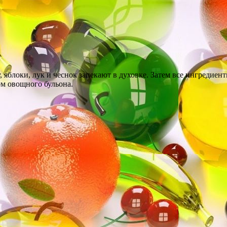
, яблоки, лук и чеснок запекают в духовке. Затем все ингредие
м овощного бульона.