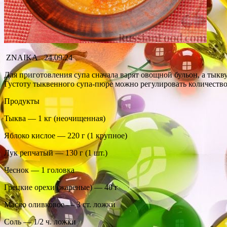
ZNAIKA 24.09.24
Для приготовления супа сначала варят овощной бульон, а тыкву
Густоту тыквенного супа-пюре можно регулировать количество
Продукты
Тыква — 1 кг (неочищенная)
Яблоко кислое — 220 г (1 крупное)
Лук репчатый — 130 г (1 шт.)
Чеснок — 1 головка
Грецкие орехи (жареные) — 40 г
Масло оливковое — 3 ст. ложки
Соль — 1/2 ч. ложки