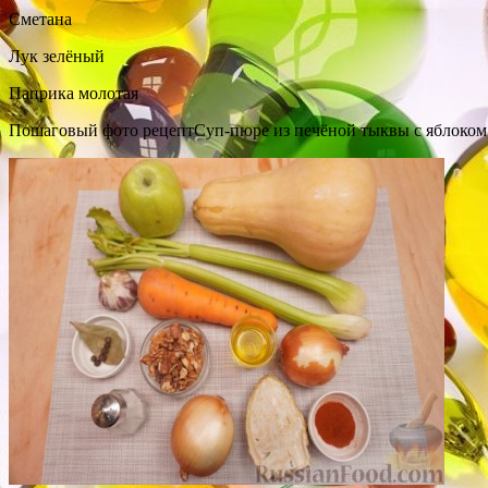
Сметана
Лук зелёный
Паприка молотая
Пошаговый фото рецептСуп-пюре из печёной тыквы с яблоком,