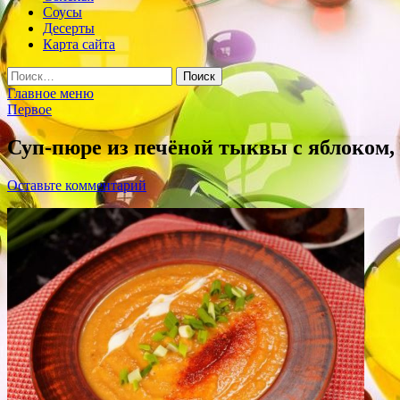
Соусы
Десерты
Карта сайта
Найти:
Главное меню
Первое
Суп-пюре из печёной тыквы с яблоком,
Оставьте комментарий